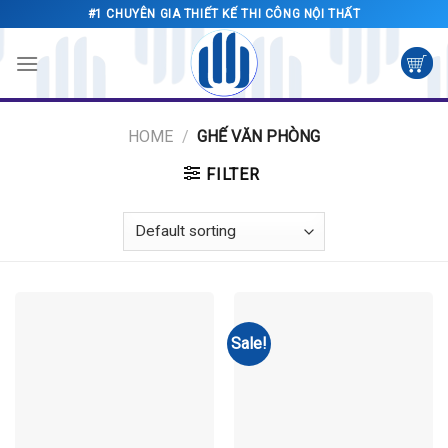
Skip
#1 CHUYÊN GIA THIẾT KẾ THI CÔNG NỘI THẤT
to
content
HOME
/
GHẾ VĂN PHÒNG
FILTER
Sale!