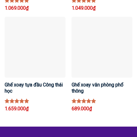
Rated
1.069.000
5
₫
Rated
1.049.000
5
₫
out of 5
out of 5
Ghế xoay tựa đầu Công thái
Ghế xoay văn phòng phổ
học
thông
Rated
1.659.000
5
₫
Rated
689.000
5
₫
out of 5
out of 5