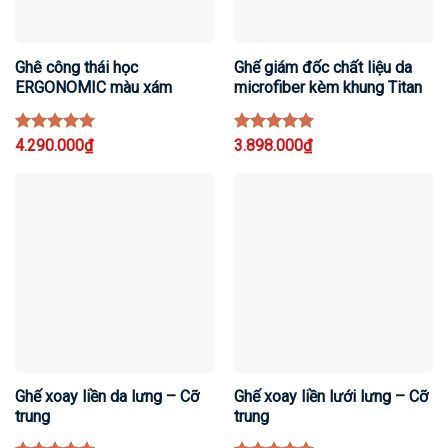
Ghê công thái học
Ghế giám đốc chất liệu da
ERGONOMIC màu xám
microfiber kèm khung Titan
Rated
4.290.000
5
₫
Rated
3.898.000
5
₫
out of 5
out of 5
Ghế xoay liền da lưng – Cỡ
Ghế xoay liền lưới lưng – Cỡ
trung
trung