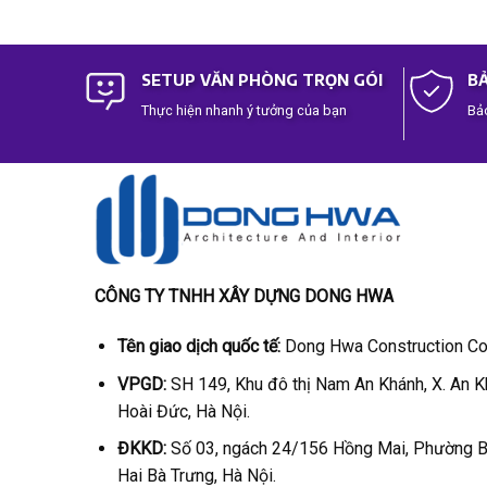
out of 5
out of 5
SETUP VĂN PHÒNG TRỌN GÓI
BẢ
Thực hiện nhanh ý tưởng của bạn
Bảo
CÔNG TY TNHH XÂY DỰNG DONG HWA
Tên giao dịch quốc tế:
Dong Hwa Construction Co.
VPGD:
SH 149, Khu đô thị Nam An Khánh, X. An K
Hoài Đức, Hà Nội.
ĐKKD:
Số 03, ngách 24/156 Hồng Mai, Phường B
Hai Bà Trưng, Hà Nội.