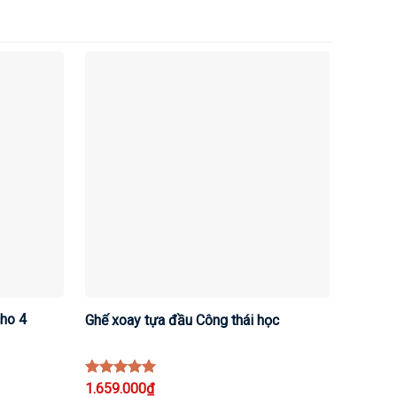
ho 4
Ghế xoay tựa đầu Công thái học
Bàn vă
Rated
1.659.000
5
₫
Rated
5.979.