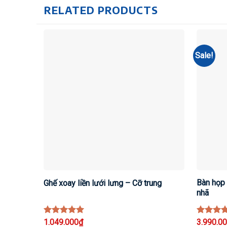
RELATED PRODUCTS
Sale!
Bàn họp 
Ghế xoay liền lưới lưng – Cỡ trung
nhã
Rated
1.049.000
5
₫
Rated
3.990.0
5