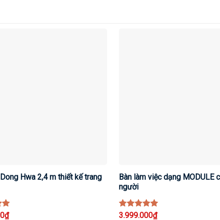
Dong Hwa 2,4 m thiết kế trang
Bàn làm việc dạng MODULE c
người
00
₫
Rated
3.999.000
5
₫