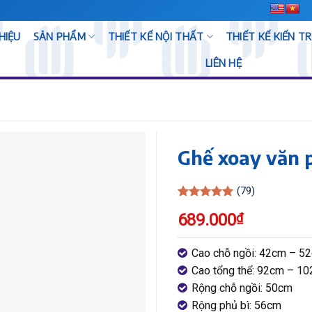
THIỆU
SẢN PHẨM
THIẾT KẾ NỘI THẤT
THIẾT KẾ KIẾN T
LIÊN HỆ
Ghế xoay văn 
(79)
Rated
5
689.000
₫
out of 5
Cao chỗ ngồi: 42cm – 5
Cao tổng thể: 92cm – 1
Rộng chỗ ngồi: 50cm
Rộng phủ bì: 56cm