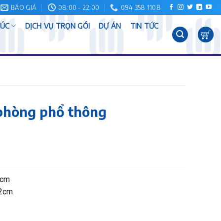
BÁO GIÁ
08:00 - 22:00
094 358 1108
RÚC
DỊCH VỤ TRỌN GÓI
DỰ ÁN
TIN TỨC
phòng phổ thông
2cm
02cm