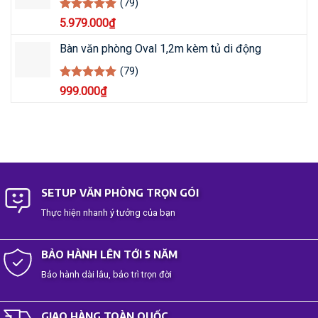
(79)
Rated
5
5.979.000
₫
out of 5
Bàn văn phòng Oval 1,2m kèm tủ di động
(79)
Rated
5
999.000
₫
out of 5
SETUP VĂN PHÒNG TRỌN GÓI
Thực hiện nhanh ý tưởng của bạn
BẢO HÀNH LÊN TỚI 5 NĂM
Bảo hành dài lâu, bảo trì trọn đời
GIAO HÀNG TOÀN QUỐC