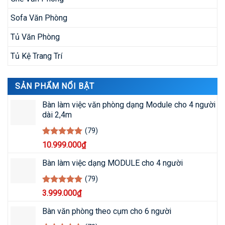
Sofa Văn Phòng
Tủ Văn Phòng
Tủ Kệ Trang Trí
SẢN PHẨM NỔI BẬT
Bàn làm việc văn phòng dạng Module cho 4 người
dài 2,4m
(79)
Rated
5
10.999.000
₫
out of 5
Bàn làm việc dạng MODULE cho 4 người
(79)
Rated
5
3.999.000
₫
out of 5
Bàn văn phòng theo cụm cho 6 người