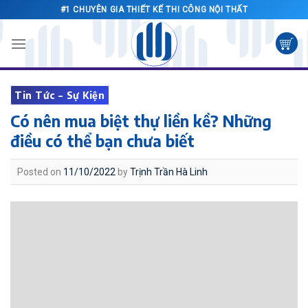
Skip
#1 CHUYÊN GIA THIẾT KẾ THI CÔNG NỘI THẤT
to
content
Tin Tức – Sự Kiện
Có nên mua biệt thự liền kề? Những
điều có thể bạn chưa biết
Posted on
11/10/2022
by
Trịnh Trần Hà Linh